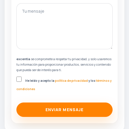
gotcha
Tu mensaje
excentia
se compromete a respetar tu privacidad, y solo usaremos
tu información para proporcionar productos, servicios y contenido
que pueda ser de interés para ti.
He leído y acepto la
política de privacidad
y los
términos y
condiciones
ENVIAR MENSAJE