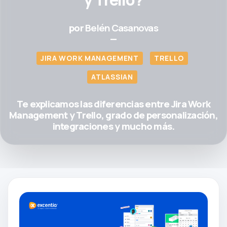
por
Belén Casanovas
—
JIRA WORK MANAGEMENT
TRELLO
ATLASSIAN
Te explicamos las diferencias entre Jira Work
Management y Trello, grado de personalización,
integraciones y mucho más.