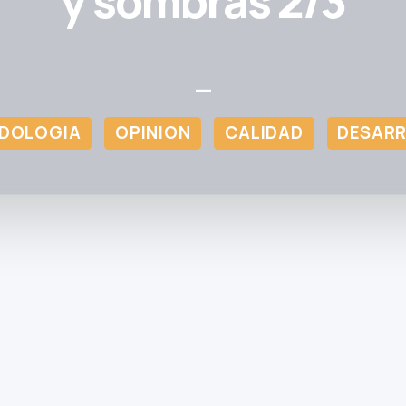
y sombras 2/3
—
DOLOGIA
OPINION
CALIDAD
DESAR