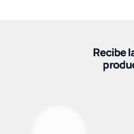
Recibe l
produc