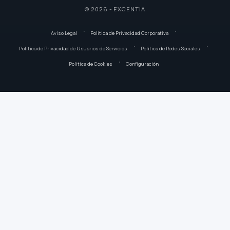
© 2026 - EXCENTIA
Aviso Legal
Política de Privacidad Corporativa
Política de Privacidad de Usuarios de Servicios
Política de Redes Sociales
Política de Cookies
Configuración