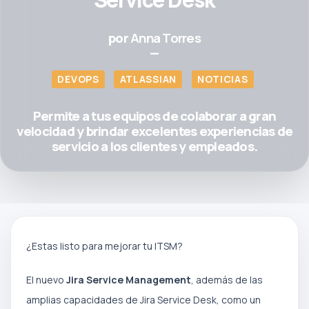
por
Anna Torres
—
DEVOPS
ATLASSIAN
NOTICIAS
Permite a tus equipos de colaborar a gran
velocidad y brindar excelentes experiencias de
servicio a los clientes y empleados.
¿Estas listo para mejorar tu ITSM?
El nuevo
Jira Service Management
, además de las
amplias capacidades de Jira Service Desk, como un