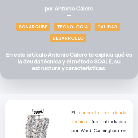
por
Antonio Calero
—
SONARQUBE
TECNOLOGIA
CALIDAD
DESARROLLO
En este artículo Antonio Calero te explica qué es
la deuda técnica y el método SQALE, su
estructura y características.
El
concepto de deuda
técnica
fue introducido
por Ward Cunningham en